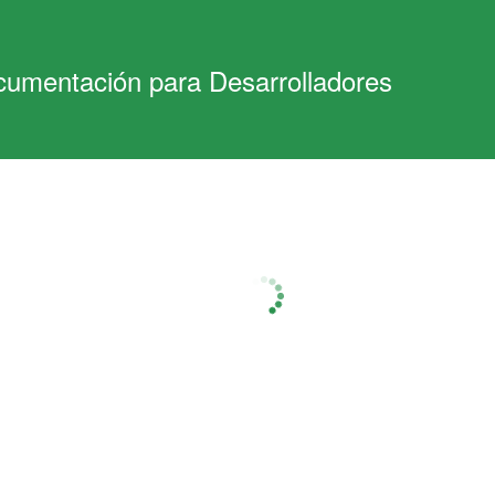
cumentación para Desarrolladores
arComprobanteConPercepcione
Los
campos obligatorios
están resaltados en
negrita
.
ipción
n comprobante electrónico legal
adicionándole el cálculo de varias car
ias, SUSS, otros tributos), lo envía al destinatario en caso de indicarl
 de los datos requeridos, se encuentran los del receptor del comprob
nalidad interna