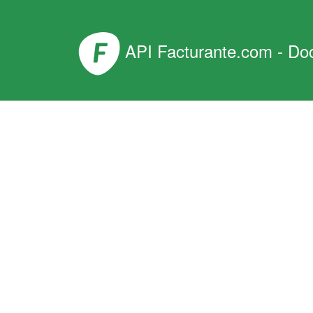
API Facturante.com - Do
Información Básica
Cre
¿Cómo Comenzar?
Consideraciones Iniciales
Descr
Autenticación
Crea u
Gananc
Dentro
Entornos
Funcio